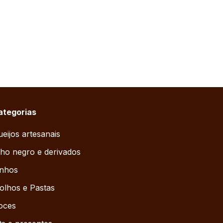
ategorias
eijos artesanais
ho negro e derivados
inhos
olhos e Pastas
oces