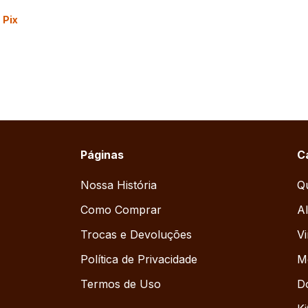
m
Pix
Páginas
C
Nossa História
Qu
Como Comprar
Al
Trocas e Devoluções
V
Política de Privacidade
M
Termos de Uso
D